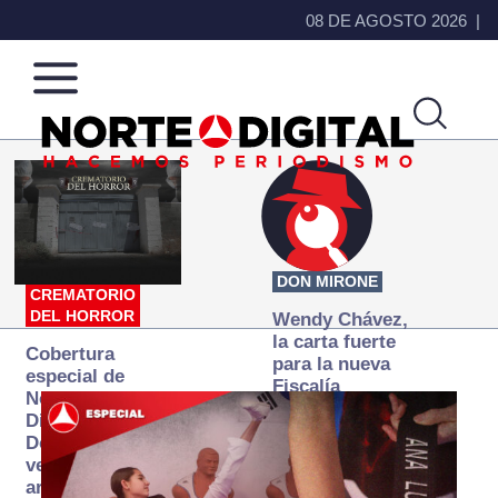
08 DE AGOSTO 2026
Norte
Más
de
que
Ciudad
noticias,
Juárez
hacemos periodismo
DON MIRONE
CREMATORIO
DEL HORROR
Wendy Chávez,
la carta fuerte
Cobertura
para la nueva
especial de
Fiscalía
Norte
autónoma
Digital:
Donde la
verdad
arde… pero