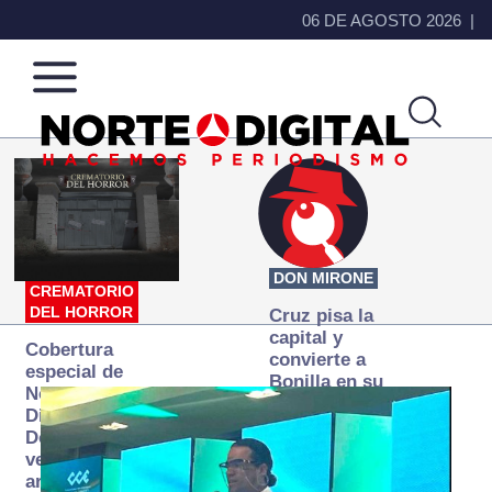
06 DE AGOSTO 2026
Norte
Más
de
que
Ciudad
noticias,
Juárez
hacemos periodismo
DON MIRONE
CREMATORIO
DEL HORROR
Cruz pisa la
capital y
Cobertura
convierte a
especial de
Bonilla en su
Norte
primer blanco
Digital:
Donde la
verdad
arde… pero