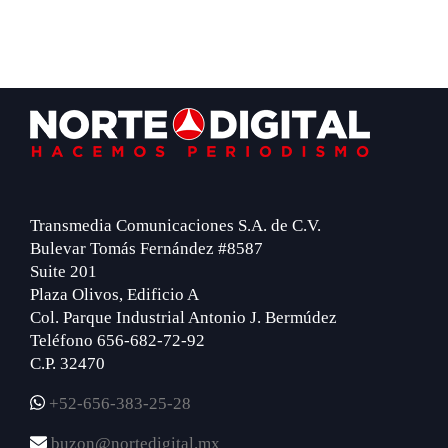
Footer
Transmedia Comunicaciones S.A. de C.V.
Bulevar Tomás Fernández #8587
Suite 201
Plaza Olivos, Edificio A
Col. Parque Industrial Antonio J. Bermúdez
Teléfono 656-682-72-92
C.P. 32470
+52-656-383-25-28
buzon@nortedigital.mx