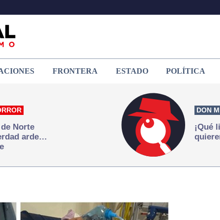
ACIONES
FRONTERA
ESTADO
POLÍTICA
ORROR
DON M
 de Norte
¡Qué l
verdad arde…
quiere
e