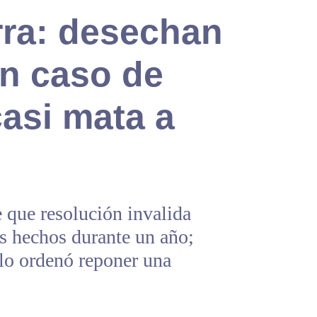
rra: desechan
en caso de
casi mata a
 que resolución invalida
s hechos durante un año;
olo ordenó reponer una