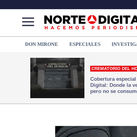
Norte
Más
DON MIRONE
ESPECIALES
INVESTIG
de
que
Ciudad
noticias,
Juárez
hacemos periodismo
CREMATORIO DEL H
Cobertura especial
Digital: Donde la 
pero no se consum