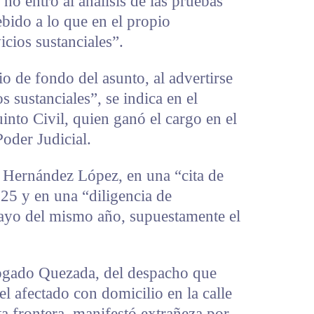
 no entró al análisis de las pruebas
ebido a lo que en el propio
cios sustanciales”.
io de fondo del asunto, al advertirse
os sustanciales”, se indica en el
into Civil, quien ganó el cargo en el
Poder Judicial.
 Hernández López, en una “cita de
25 y en una “diligencia de
ayo del mismo año, supuestamente el
bogado Quezada, del despacho que
del afectado con domicilio en la calle
a frontera, manifestó extrañeza por