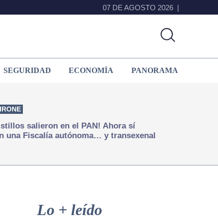
07 DE AGOSTO 2026
SEGURIDAD
ECONOMÍA
PANORAMA
IRONE
istillos salieron en el PAN! Ahora sí
n una Fiscalía autónoma… y transexenal
Primary
Sidebar
Lo + leído