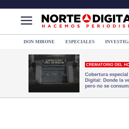
Norte
Más
DON MIRONE
ESPECIALES
INVESTIG
de
que
Ciudad
noticias,
Juárez
hacemos periodismo
CREMATORIO DEL H
Cobertura especial
Digital: Donde la 
pero no se consum