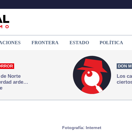
ACIONES
FRONTERA
ESTADO
POLÍTICA
ORROR
DON M
 de Norte
Los ca
verdad arde…
cierto
e
Fotografía: Internet