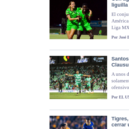
liguilla
El conju
América,
Liga MX
Por José 
Santos
Clausu
A unos d
solament
ofensiv
Por EL 
Tigres
cerrar 