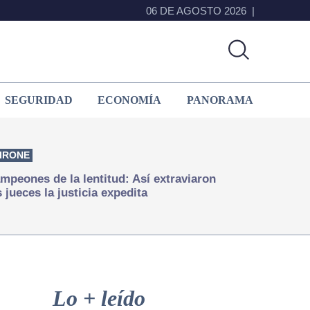
06 DE AGOSTO 2026
SEGURIDAD
ECONOMÍA
PANORAMA
IRONE
mpeones de la lentitud: Así extraviaron
s jueces la justicia expedita
Primary
Sidebar
Lo + leído