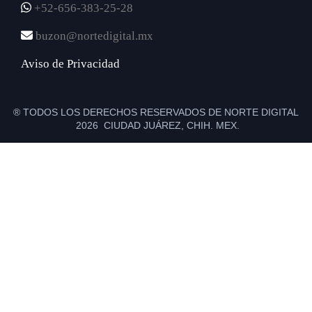
+52-656-383-25-28
buzon@nortedigital.mx
Aviso de Privacidad
® TODOS LOS DERECHOS RESERVADOS DE NORTE DIGITAL
2026 CIUDAD JUÁREZ, CHIH. MEX.