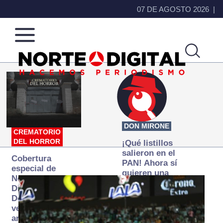
07 DE AGOSTO 2026
Norte
Más
de
que
Ciudad
noticias,
Juárez
hacemos periodismo
DON MIRONE
CREMATORIO
DEL HORROR
¡Qué listillos
salieron en el
Cobertura
PAN! Ahora sí
especial de
quieren una
Norte
Fiscalía
Digital:
autónoma… y
Donde la
transexenal
verdad
arde… pero