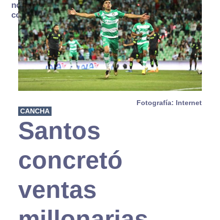
no se
consume
Fotografía: Internet
CANCHA
Santos
concretó
ventas
millonarias