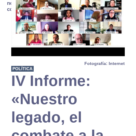
no se
consume
Fotografía: Internet
POLÍTICA
IV Informe:
«Nuestro
legado, el
combate a la