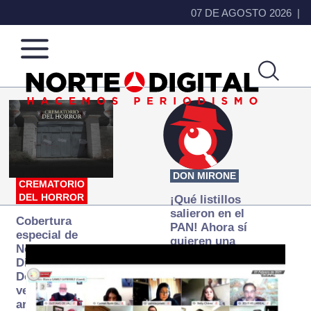
07 DE AGOSTO 2026
Norte
Más
de
que
Ciudad
noticias,
Juárez
hacemos periodismo
DON MIRONE
CREMATORIO
DEL HORROR
¡Qué listillos
salieron en el
Cobertura
PAN! Ahora sí
especial de
quieren una
Norte
Fiscalía
Digital:
autónoma… y
Donde la
transexenal
verdad
arde… pero