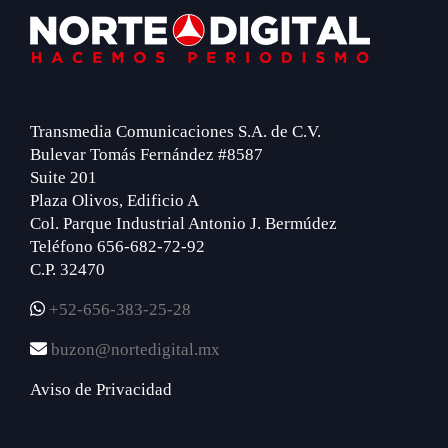
Footer
Transmedia Comunicaciones S.A. de C.V.
Bulevar Tomás Fernández #8587
Suite 201
Plaza Olivos, Edificio A
Col. Parque Industrial Antonio J. Bermúdez
Teléfono 656-682-72-92
C.P. 32470
+52-656-383-25-28
buzon@nortedigital.mx
Aviso de Privacidad