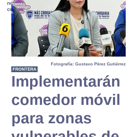
no se
consume
Fotografía: Gustavo Pérez Gutiérrez
FRONTERA
Implementarán
comedor móvil
para zonas
vulnerables de