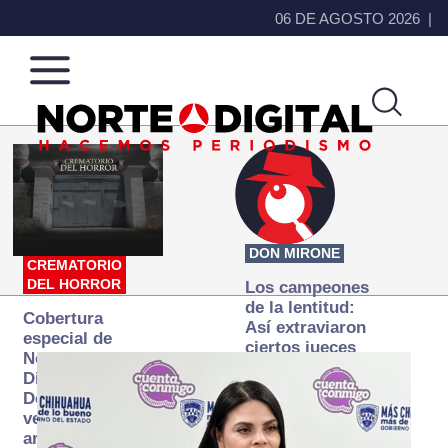
06 DE AGOSTO 2026
Norte
Más
de
que
Ciudad
noticias,
Juárez
hacemos periodismo
DON MIRONE
CREMATORIO
DEL HORROR
Los campeones
de la lentitud:
Cobertura
Así extraviaron
especial de
ciertos jueces
Norte
la justicia
Digital:
expedita
Donde la
verdad
arde… pero