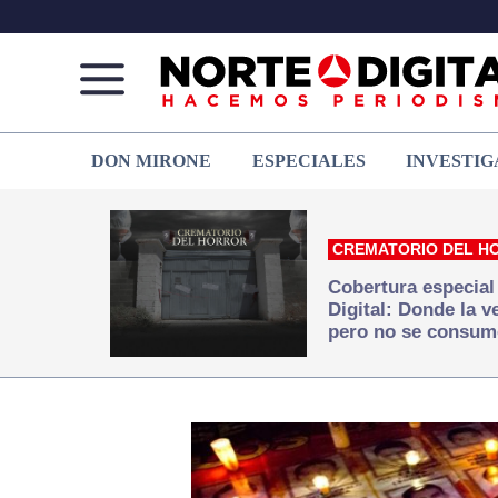
Norte
Más
DON MIRONE
ESPECIALES
INVESTIG
de
que
Ciudad
noticias,
Juárez
hacemos periodismo
CREMATORIO DEL H
Cobertura especial
Digital: Donde la 
pero no se consum