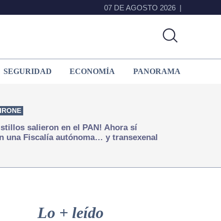
07 DE AGOSTO 2026
SEGURIDAD
ECONOMÍA
PANORAMA
IRONE
istillos salieron en el PAN! Ahora sí
n una Fiscalía autónoma… y transexenal
Primary
Sidebar
Lo + leído