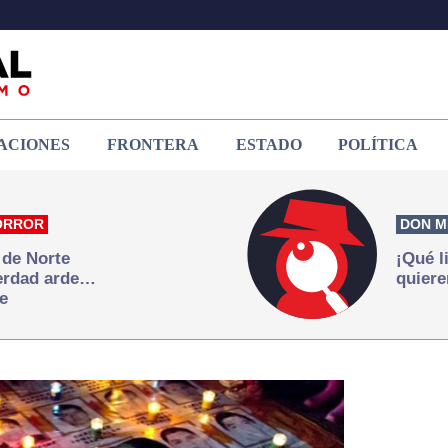
ACIONES
FRONTERA
ESTADO
POLÍTICA
ORROR
DON M
 de Norte
¡Qué l
verdad arde…
quiere
e