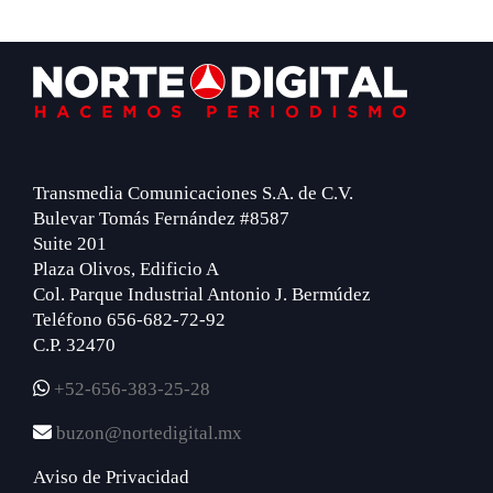
Footer
Transmedia Comunicaciones S.A. de C.V.
Bulevar Tomás Fernández #8587
Suite 201
Plaza Olivos, Edificio A
Col. Parque Industrial Antonio J. Bermúdez
Teléfono 656-682-72-92
C.P. 32470
+52-656-383-25-28
buzon@nortedigital.mx
Aviso de Privacidad