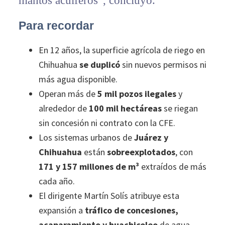
mantos acuíferos”, concluyó.
Para recordar
En 12 años, la superficie agrícola de riego en
Chihuahua
se duplicó
sin nuevos permisos ni
más agua disponible.
Operan más de
5 mil pozos ilegales
y
alrededor de
100 mil hectáreas
se riegan
sin concesión ni contrato con la CFE.
Los sistemas urbanos de
Juárez y
Chihuahua
están
sobreexplotados
, con
171 y 157 millones de m³
extraídos de más
cada año.
El dirigente Martín Solís atribuye esta
expansión a
tráfico de concesiones,
acaparamiento y huachicoleo
de agua,