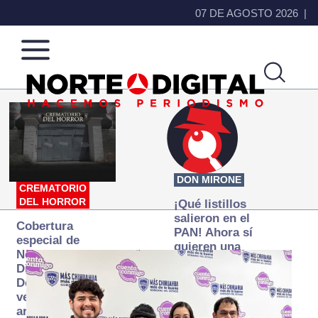
07 DE AGOSTO 2026
Norte
Más
de
que
Ciudad
noticias,
Juárez
hacemos periodismo
DON MIRONE
CREMATORIO
DEL HORROR
¡Qué listillos
salieron en el
Cobertura
PAN! Ahora sí
especial de
quieren una
Norte
Fiscalía
Digital:
autónoma… y
Donde la
transexenal
verdad
arde… pero