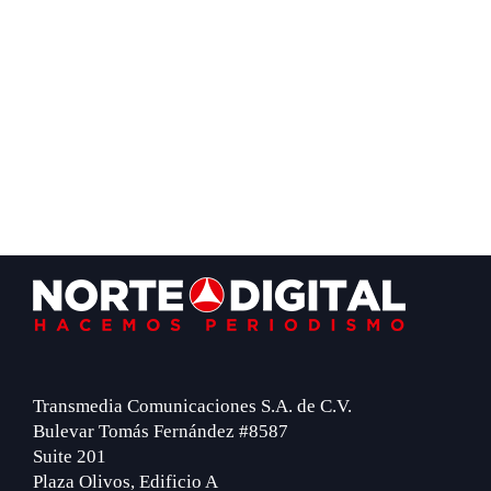
Footer
Transmedia Comunicaciones S.A. de C.V.
Bulevar Tomás Fernández #8587
Suite 201
Plaza Olivos, Edificio A