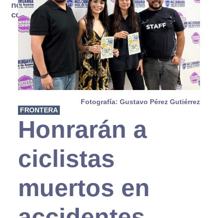
no se
consume
Fotografía: Gustavo Pérez Gutiérrez
FRONTERA
Honrarán a
ciclistas
muertos en
accidentes