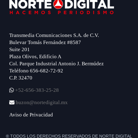
Footer
Transmedia Comunicaciones S.A. de C.V.
Bulevar Tomás Fernández #8587
Suite 201
Plaza Olivos, Edificio A
Col. Parque Industrial Antonio J. Bermúdez
Teléfono 656-682-72-92
C.P. 32470
+52-656-383-25-28
buzon@nortedigital.mx
Aviso de Privacidad
® TODOS LOS DERECHOS RESERVADOS DE NORTE DIGITAL