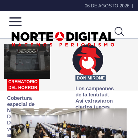
06 DE AGOSTO 2026
Norte
Más
de
que
Ciudad
noticias,
Juárez
hacemos periodismo
DON MIRONE
CREMATORIO
DEL HORROR
Los campeones
de la lentitud:
Cobertura
Así extraviaron
especial de
ciertos jueces
Norte
la justicia
Digital:
expedita
Donde la
verdad
arde… pero