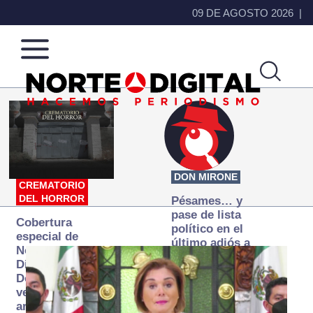
09 DE AGOSTO 2026
Norte
Más
de
que
Ciudad
noticias,
Juárez
hacemos periodismo
DON MIRONE
CREMATORIO
DEL HORROR
Pésames… y
pase de lista
Cobertura
político en el
especial de
último adiós a
Norte
Papá Grande
Digital:
Donde la
verdad
arde… pero