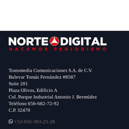
Footer
Transmedia Comunicaciones S.A. de C.V.
Bulevar Tomás Fernández #8587
Suite 201
Plaza Olivos, Edificio A
Col. Parque Industrial Antonio J. Bermúdez
Teléfono 656-682-72-92
C.P. 32470
+52-656-383-25-28