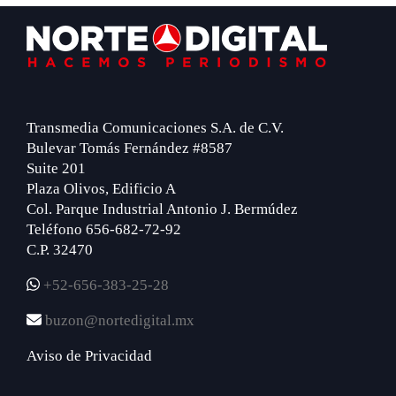
Footer
Transmedia Comunicaciones S.A. de C.V.
Bulevar Tomás Fernández #8587
Suite 201
Plaza Olivos, Edificio A
Col. Parque Industrial Antonio J. Bermúdez
Teléfono 656-682-72-92
C.P. 32470
+52-656-383-25-28
buzon@nortedigital.mx
Aviso de Privacidad