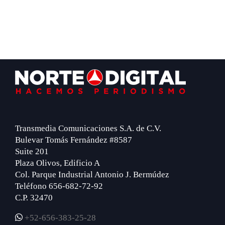
Footer
Transmedia Comunicaciones S.A. de C.V.
Bulevar Tomás Fernández #8587
Suite 201
Plaza Olivos, Edificio A
Col. Parque Industrial Antonio J. Bermúdez
Teléfono 656-682-72-92
C.P. 32470
+52-656-383-25-28