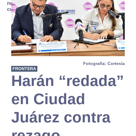
no se
consume
Fotografía: Cortesía
FRONTERA
Harán “redada”
en Ciudad
Juárez contra
rezago