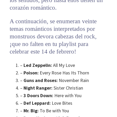
los sentidos; pero hasta ellos tienen un
corazón romántico.
A continuación, se enumeran veinte
temas románticos interpretados por
monstruos devora cabezas del rock,
¡que no falten en tu playlist para
celebrar este 14 de febrero!
–
Led Zeppelin:
All My Love
–
Poison:
Every Rose Has Its Thorn
–
Guns and Roses:
November Rain
–
Night Ranger:
Sister Christian
–
3 Doors Down:
Here with You
–
Def Leppard:
Love Bites
–
Mr. Big:
To Be with You