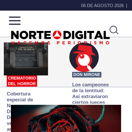
06 DE AGOSTO 2026
Norte
Más
de
que
Ciudad
noticias,
Juárez
hacemos periodismo
DON MIRONE
CREMATORIO
DEL HORROR
Los campeones
de la lentitud:
Cobertura
Así extraviaron
especial de
ciertos jueces
Norte
la justicia
Digital:
expedita
Donde la
verdad
arde… pero