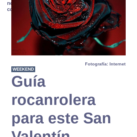
no se
consume
Fotografía: Internet
WEEKEND
Guía
rocanrolera
para este San
Valentín