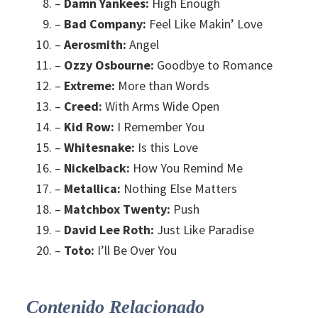
–
Damn Yankees:
High Enough
–
Bad Company:
Feel Like Makin’ Love
–
Aerosmith:
Angel
–
Ozzy Osbourne:
Goodbye to Romance
–
Extreme:
More than Words
–
Creed:
With Arms Wide Open
–
Kid Row:
I Remember You
–
Whitesnake:
Is this Love
–
Nickelback:
How You Remind Me
–
Metallica:
Nothing Else Matters
–
Matchbox Twenty:
Push
–
David Lee Roth:
Just Like Paradise
–
Toto:
I’ll Be Over You
Contenido Relacionado