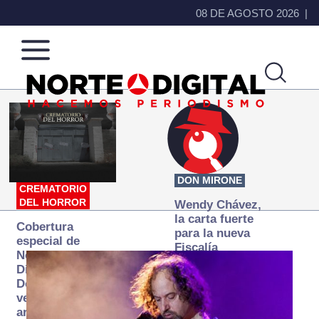
08 DE AGOSTO 2026
Norte
Más
de
que
Ciudad
noticias,
Juárez
hacemos periodismo
DON MIRONE
CREMATORIO
DEL HORROR
Wendy Chávez,
la carta fuerte
Cobertura
para la nueva
especial de
Fiscalía
Norte
autónoma
Digital:
Donde la
verdad
arde… pero