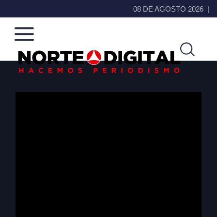
08 DE AGOSTO 2026
Norte
Más
de
que
Ciudad
noticias,
Juárez
hacemos periodismo