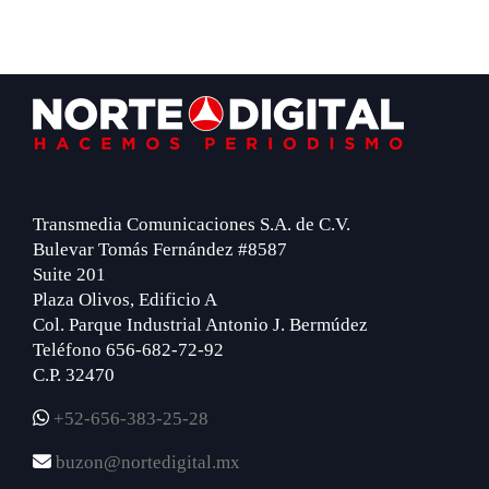
Footer
Transmedia Comunicaciones S.A. de C.V.
Bulevar Tomás Fernández #8587
Suite 201
Plaza Olivos, Edificio A
Col. Parque Industrial Antonio J. Bermúdez
Teléfono 656-682-72-92
C.P. 32470
+52-656-383-25-28
buzon@nortedigital.mx