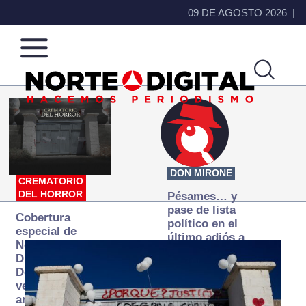
09 DE AGOSTO 2026
Norte
Más
de
que
Ciudad
noticias,
Juárez
hacemos periodismo
DON MIRONE
CREMATORIO
DEL HORROR
Pésames… y
pase de lista
Cobertura
político en el
especial de
último adiós a
Norte
Papá Grande
Digital:
Donde la
verdad
arde… pero