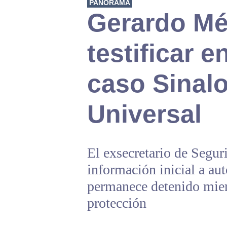
PANORAMA
Gerardo Mé
testificar e
caso Sinalo
Universal
El exsecretario de Segur
información inicial a au
permanece detenido mien
protección