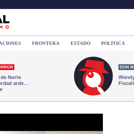
ACIONES
FRONTERA
ESTADO
POLÍTICA
ORROR
DON M
 de Norte
Wendy 
verdad arde…
Fiscal
e