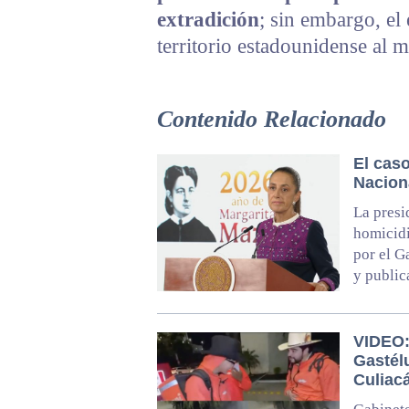
extradición
; sin embargo, el
territorio estadounidense al 
Contenido Relacionado
El cas
Nacion
La presi
homicidi
por el G
y public
VIDEO: 
Gastél
Culiac