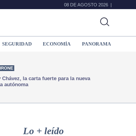
08 DE AGOSTO 2026
SEGURIDAD
ECONOMÍA
PANORAMA
IRONE
Chávez, la carta fuerte para la nueva
ía autónoma
Primary
Sidebar
Lo + leído