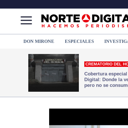
Norte
Más
DON MIRONE
ESPECIALES
INVESTIG
de
que
Ciudad
noticias,
Juárez
hacemos periodismo
CREMATORIO DEL H
Cobertura especial
Digital: Donde la 
pero no se consum