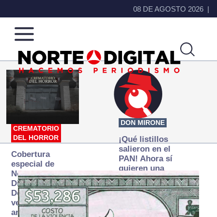
08 DE AGOSTO 2026
Norte
Más
de
que
Ciudad
noticias,
Juárez
hacemos periodismo
DON MIRONE
CREMATORIO
DEL HORROR
¡Qué listillos
salieron en el
Cobertura
PAN! Ahora sí
especial de
quieren una
Norte
Fiscalía
Digital:
autónoma… y
Donde la
transexenal
verdad
arde… pero