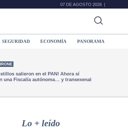
07 DE AGOSTO 2026
SEGURIDAD
ECONOMÍA
PANORAMA
IRONE
istillos salieron en el PAN! Ahora sí
n una Fiscalía autónoma… y transexenal
Primary
Sidebar
Lo + leído