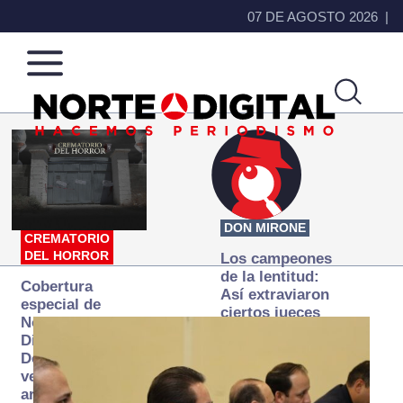
07 DE AGOSTO 2026
Norte
Más
de
que
Ciudad
noticias,
Juárez
hacemos periodismo
DON MIRONE
CREMATORIO
DEL HORROR
Los campeones
de la lentitud:
Cobertura
Así extraviaron
especial de
ciertos jueces
Norte
la justicia
Digital:
expedita
Donde la
verdad
arde… pero