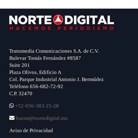
Footer
Transmedia Comunicaciones S.A. de C.V.
Bulevar Tomás Fernández #8587
Suite 201
Plaza Olivos, Edificio A
Col. Parque Industrial Antonio J. Bermúdez
Teléfono 656-682-72-92
C.P. 32470
+52-656-383-25-28
buzon@nortedigital.mx
Aviso de Privacidad