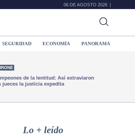
06 DE AGOSTO 2026
SEGURIDAD
ECONOMÍA
PANORAMA
IRONE
mpeones de la lentitud: Así extraviaron
s jueces la justicia expedita
Primary
Sidebar
Lo + leído