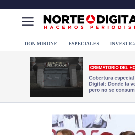
Norte
Más
DON MIRONE
ESPECIALES
INVESTIG
de
que
Ciudad
noticias,
Juárez
hacemos periodismo
CREMATORIO DEL H
Cobertura especial
Digital: Donde la 
pero no se consum