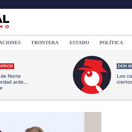
ACIONES
FRONTERA
ESTADO
POLÍTICA
ORROR
DON M
 de Norte
Los ca
verdad arde…
cierto
e