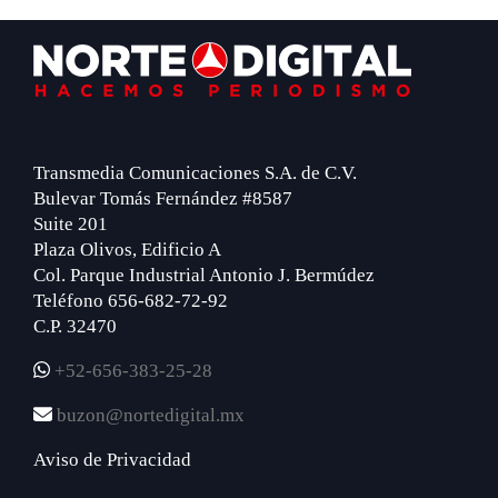
Footer
Transmedia Comunicaciones S.A. de C.V.
Bulevar Tomás Fernández #8587
Suite 201
Plaza Olivos, Edificio A
Col. Parque Industrial Antonio J. Bermúdez
Teléfono 656-682-72-92
C.P. 32470
+52-656-383-25-28
buzon@nortedigital.mx
Aviso de Privacidad