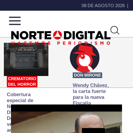
08 DE AGOSTO 2026
Norte
Más
de
que
Ciudad
noticias,
Juárez
hacemos periodismo
DON MIRONE
CREMATORIO
DEL HORROR
Wendy Chávez,
la carta fuerte
Cobertura
para la nueva
especial de
Fiscalía
Norte
autónoma
Digital:
Donde la
verdad
arde… pero