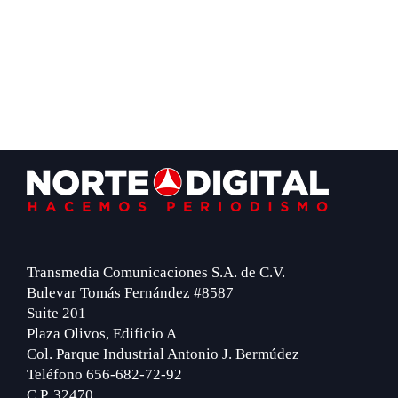
Footer
Transmedia Comunicaciones S.A. de C.V.
Bulevar Tomás Fernández #8587
Suite 201
Plaza Olivos, Edificio A
Col. Parque Industrial Antonio J. Bermúdez
Teléfono 656-682-72-92
C.P. 32470