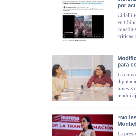
por ac
Citlalli
en Chihu
constitu
críticas
Modifi
para c
La convo
diputaci
lunes 3 
tendrá a
“No le
Montie
La presi