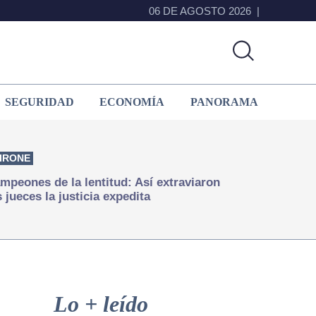
06 DE AGOSTO 2026
SEGURIDAD
ECONOMÍA
PANORAMA
IRONE
mpeones de la lentitud: Así extraviaron
s jueces la justicia expedita
Primary
Sidebar
Lo + leído