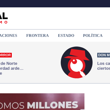
ACIONES
FRONTERA
ESTADO
POLÍTICA
ORROR
DON M
 de Norte
Los ca
verdad arde…
cierto
e