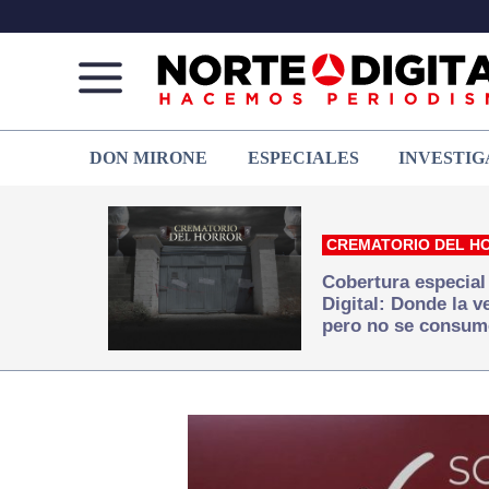
Norte
Más
DON MIRONE
ESPECIALES
INVESTIG
de
que
Ciudad
noticias,
Juárez
hacemos periodismo
CREMATORIO DEL H
Cobertura especial
Digital: Donde la 
pero no se consum