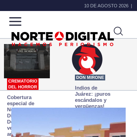
10 DE AGOSTO 2026
Norte
Más
de
que
Ciudad
noticias,
Juárez
hacemos periodismo
DON MIRONE
CREMATORIO
DEL HORROR
Indios de
Juárez: ¡puros
Cobertura
escándalos y
especial de
vergüenzas!
Norte
Digital:
Donde la
verdad
arde… pero