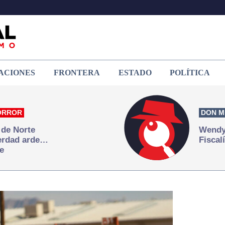
ACIONES
FRONTERA
ESTADO
POLÍTICA
ORROR
DON M
 de Norte
Wendy 
verdad arde…
Fiscal
e