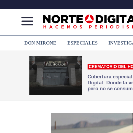
Norte
Más
DON MIRONE
ESPECIALES
INVESTIG
de
que
Ciudad
noticias,
Juárez
hacemos periodismo
CREMATORIO DEL H
Cobertura especial
Digital: Donde la 
pero no se consum