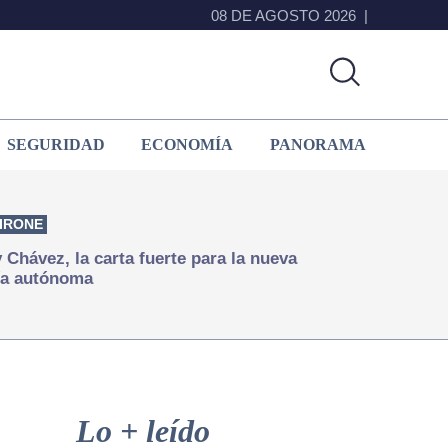
08 DE AGOSTO 2026
SEGURIDAD
ECONOMÍA
PANORAMA
IRONE
Chávez, la carta fuerte para la nueva
ía autónoma
Primary
Sidebar
Lo + leído