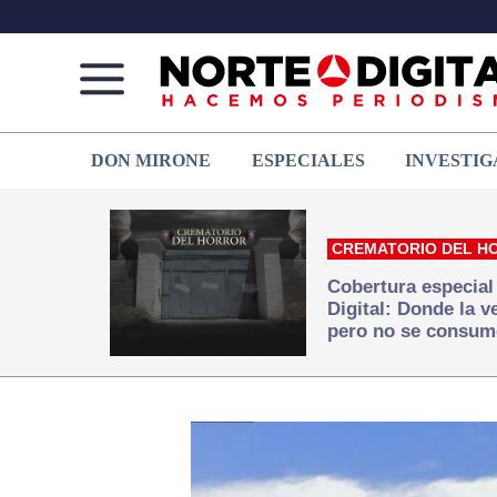
Norte
Más
DON MIRONE
ESPECIALES
INVESTIG
de
que
Ciudad
noticias,
Juárez
hacemos periodismo
CREMATORIO DEL H
Cobertura especial
Digital: Donde la 
pero no se consum