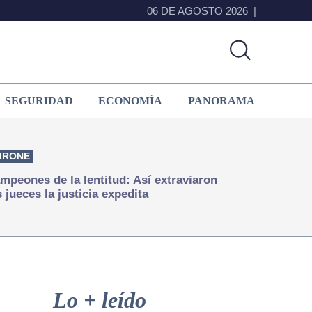
06 DE AGOSTO 2026
SEGURIDAD
ECONOMÍA
PANORAMA
IRONE
mpeones de la lentitud: Así extraviaron
s jueces la justicia expedita
Primary
Sidebar
Lo + leído