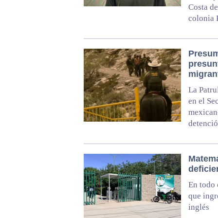
Costa de
colonia 
Presum
presun
migran
La Patru
en el Se
mexicano
detenció
Matemá
defici
En todo 
que ingr
inglés