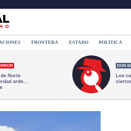
ACIONES
FRONTERA
ESTADO
POLÍTICA
ORROR
DON M
 de Norte
Los ca
verdad arde…
cierto
e