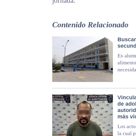
jornada.
Contenido Relacionado
Buscan
secunda
Ex alumn
alimento
necesid
Vincul
de ado
autori
más ví
Los acto
la cual 