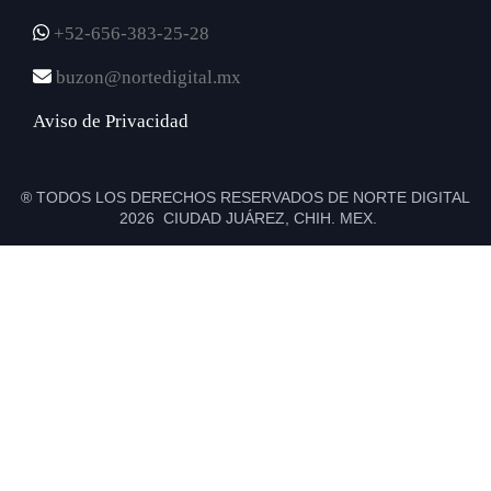
+52-656-383-25-28
buzon@nortedigital.mx
Aviso de Privacidad
® TODOS LOS DERECHOS RESERVADOS DE NORTE DIGITAL
2026 CIUDAD JUÁREZ, CHIH. MEX.