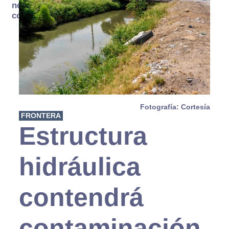
no se
consume
Fotografía: Cortesía
FRONTERA
Estructura
hidráulica
contendrá
contaminación