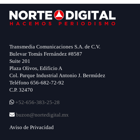
Footer
Transmedia Comunicaciones S.A. de C.V.
Bulevar Tomás Fernández #8587
Suite 201
Plaza Olivos, Edificio A
Col. Parque Industrial Antonio J. Bermúdez
Teléfono 656-682-72-92
C.P. 32470
+52-656-383-25-28
buzon@nortedigital.mx
Aviso de Privacidad