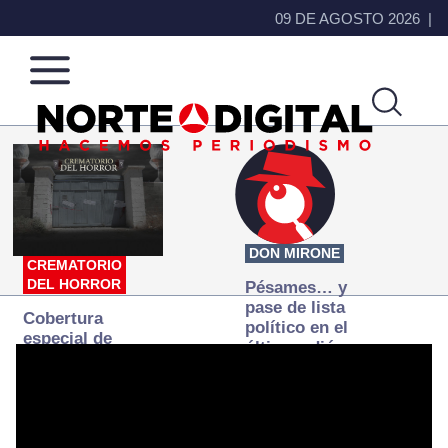
09 DE AGOSTO 2026
Norte
Más
de
que
Ciudad
noticias,
Juárez
hacemos periodismo
DON MIRONE
CREMATORIO
DEL HORROR
Pésames… y
pase de lista
Cobertura
político en el
especial de
último adiós a
Norte
Papá Grande
Digital:
Donde la
verdad
arde… pero