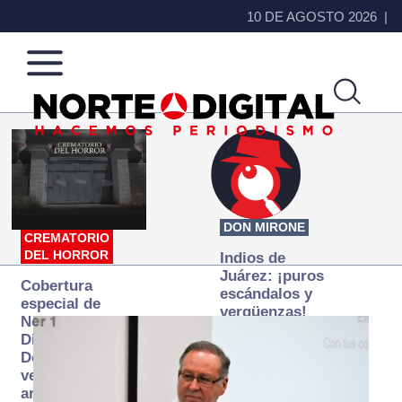
10 DE AGOSTO 2026
Norte
Más
de
que
Ciudad
noticias,
Juárez
hacemos periodismo
DON MIRONE
CREMATORIO
DEL HORROR
Indios de
Juárez: ¡puros
Cobertura
escándalos y
especial de
vergüenzas!
Norte
Digital:
Donde la
verdad
arde… pero