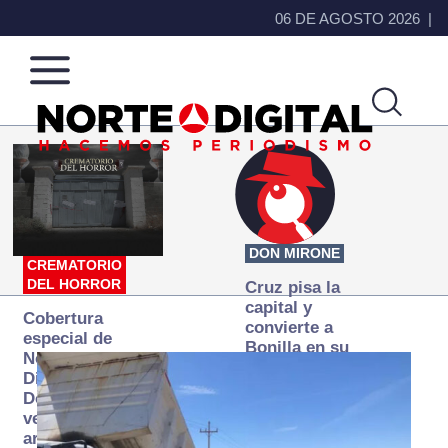
06 DE AGOSTO 2026
Norte
Más
de
que
Ciudad
noticias,
Juárez
hacemos periodismo
DON MIRONE
CREMATORIO
DEL HORROR
Cruz pisa la
capital y
Cobertura
convierte a
especial de
Bonilla en su
Norte
primer blanco
Digital:
Donde la
verdad
arde… pero