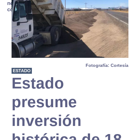
no se
consume
Fotografía: Cortesía
ESTADO
Estado
presume
inversión
histórica de 18