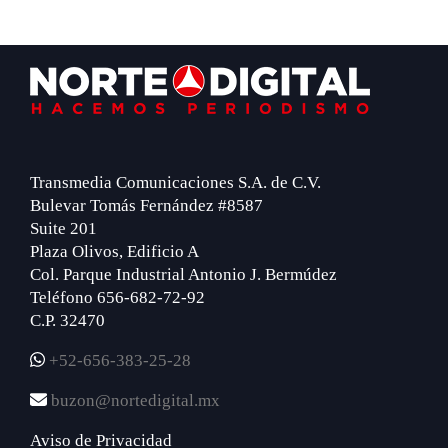
Footer
Transmedia Comunicaciones S.A. de C.V.
Bulevar Tomás Fernández #8587
Suite 201
Plaza Olivos, Edificio A
Col. Parque Industrial Antonio J. Bermúdez
Teléfono 656-682-72-92
C.P. 32470
+52-656-383-25-28
buzon@nortedigital.mx
Aviso de Privacidad