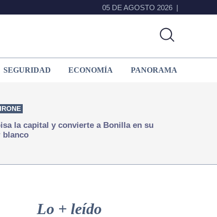
05 DE AGOSTO 2026
SEGURIDAD
ECONOMÍA
PANORAMA
IRONE
isa la capital y convierte a Bonilla en su
 blanco
Primary
Sidebar
Lo + leído