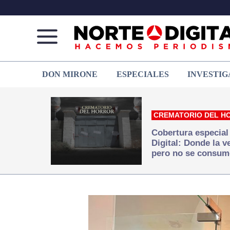
Norte
Más
DON MIRONE
ESPECIALES
INVESTIG
de
que
Ciudad
noticias,
Juárez
hacemos periodismo
CREMATORIO DEL H
Cobertura especial
Digital: Donde la 
pero no se consum