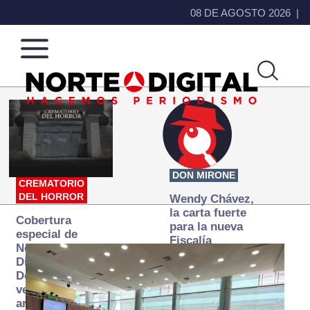
08 DE AGOSTO 2026
Norte
Más
de
que
Ciudad
noticias,
Juárez
hacemos periodismo
DON MIRONE
CREMATORIO
DEL HORROR
Wendy Chávez,
la carta fuerte
Cobertura
para la nueva
especial de
Fiscalía
Norte
autónoma
Digital:
Donde la
verdad
arde… pero