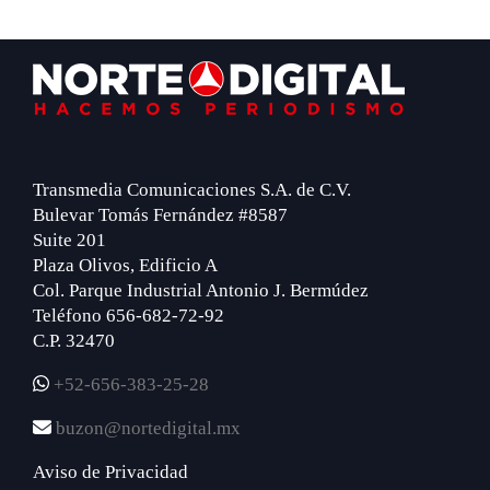
Footer
Transmedia Comunicaciones S.A. de C.V.
Bulevar Tomás Fernández #8587
Suite 201
Plaza Olivos, Edificio A
Col. Parque Industrial Antonio J. Bermúdez
Teléfono 656-682-72-92
C.P. 32470
+52-656-383-25-28
buzon@nortedigital.mx
Aviso de Privacidad