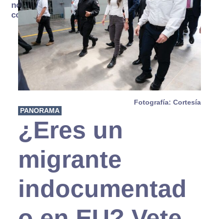
no se
consume
Fotografía: Cortesía
PANORAMA
¿Eres un
migrante
indocumentad
o en EU? Vete