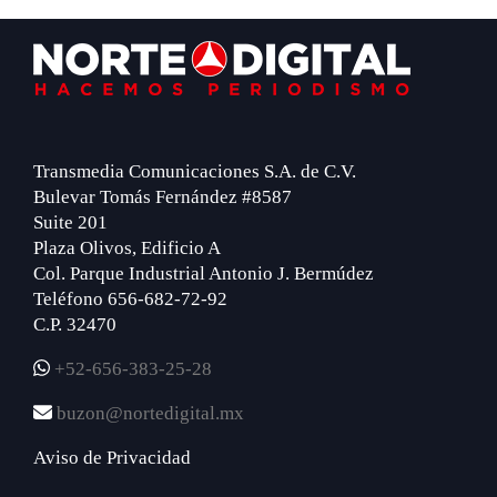
Footer
Transmedia Comunicaciones S.A. de C.V.
Bulevar Tomás Fernández #8587
Suite 201
Plaza Olivos, Edificio A
Col. Parque Industrial Antonio J. Bermúdez
Teléfono 656-682-72-92
C.P. 32470
+52-656-383-25-28
buzon@nortedigital.mx
Aviso de Privacidad