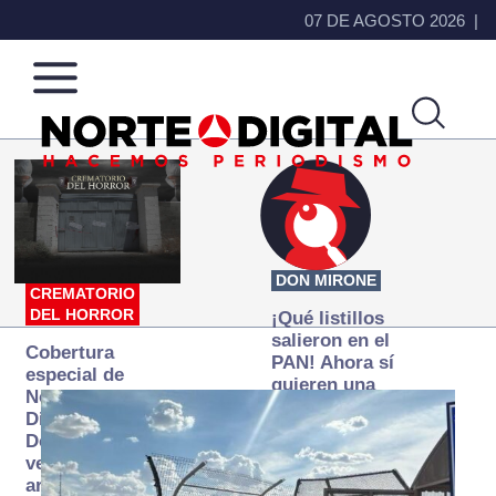
07 DE AGOSTO 2026
Norte
Más
de
que
Ciudad
noticias,
Juárez
hacemos periodismo
DON MIRONE
CREMATORIO
DEL HORROR
¡Qué listillos
salieron en el
Cobertura
PAN! Ahora sí
especial de
quieren una
Norte
Fiscalía
Digital:
autónoma… y
Donde la
transexenal
verdad
arde… pero