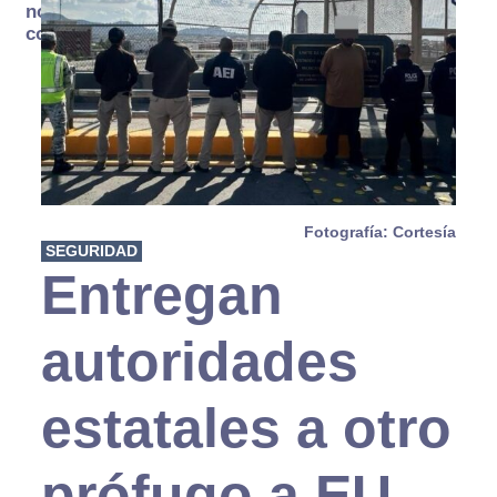
no se
consume
Fotografía: Cortesía
SEGURIDAD
Entregan
autoridades
estatales a otro
prófugo a EU