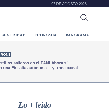
07 DE AGOSTO 2026
SEGURIDAD
ECONOMÍA
PANORAMA
IRONE
istillos salieron en el PAN! Ahora sí
n una Fiscalía autónoma… y transexenal
Primary
Sidebar
Lo + leído