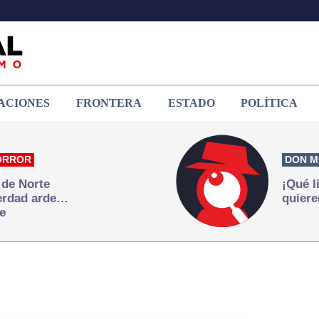
ACIONES
FRONTERA
ESTADO
POLÍTICA
ORROR
DON M
 de Norte
¡Qué l
verdad arde…
quiere
e