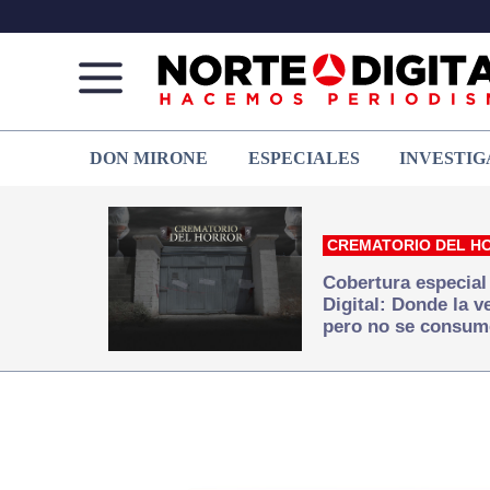
Norte
Más
DON MIRONE
ESPECIALES
INVESTIG
de
que
Ciudad
noticias,
Juárez
hacemos periodismo
CREMATORIO DEL H
Cobertura especial
Digital: Donde la 
pero no se consum