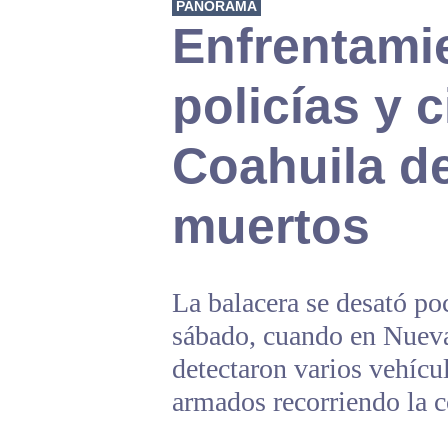
PANORAMA
Enfrentami
policías y c
Coahuila d
muertos
La balacera se desató po
sábado, cuando en Nueva
detectaron varios vehícu
armados recorriendo la