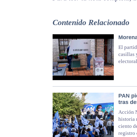
Contenido Relacionado
Morena
El parti
casillas
electora
PAN pie
tras d
Acción N
historia
ciento d
registro