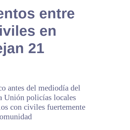
entos entre
iviles en
ejan 21
co antes del mediodía del
 Unión policías locales
los con civiles fuertemente
 comunidad