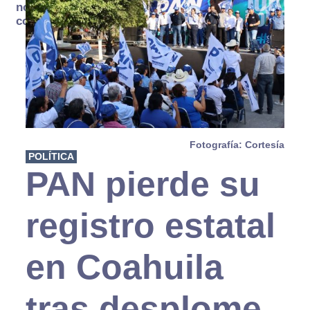
no se
consume
Fotografía: Cortesía
POLÍTICA
PAN pierde su
registro estatal
en Coahuila
tras desplome