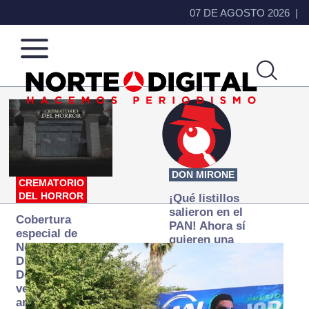
07 DE AGOSTO 2026
Norte
Más
de
que
Ciudad
noticias,
Juárez
hacemos periodismo
DON MIRONE
CREMATORIO
DEL HORROR
¡Qué listillos
salieron en el
Cobertura
PAN! Ahora sí
especial de
quieren una
Norte
Fiscalía
Digital:
autónoma… y
Donde la
transexenal
verdad
arde… pero