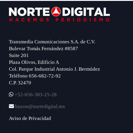
Footer
Transmedia Comunicaciones S.A. de C.V.
Bulevar Tomás Fernández #8587
Suite 201
Plaza Olivos, Edificio A
Col. Parque Industrial Antonio J. Bermúdez
Teléfono 656-682-72-92
C.P. 32470
+52-656-383-25-28
buzon@nortedigital.mx
Aviso de Privacidad