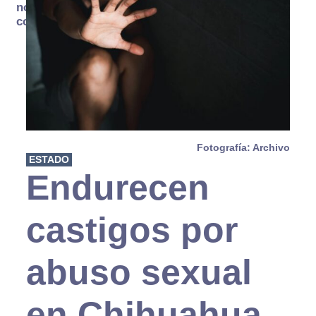
no se
consume
Fotografía: Archivo
ESTADO
Endurecen
castigos por
abuso sexual
en Chihuahua