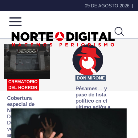
09 DE AGOSTO 2026
Norte
Más
de
que
Ciudad
noticias,
Juárez
hacemos periodismo
DON MIRONE
CREMATORIO
DEL HORROR
Pésames… y
pase de lista
Cobertura
político en el
especial de
último adiós a
Norte
Papá Grande
Digital:
Donde la
verdad
arde… pero