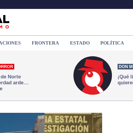
ACIONES
FRONTERA
ESTADO
POLÍTICA
ORROR
DON M
 de Norte
¡Qué l
verdad arde…
quiere
e