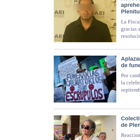
aprehe
Plenit
La Fisca
gracias 
resoluci
Aplazan
de fun
Por camb
la celeb
septiem
Colect
de Plen
Reaccion