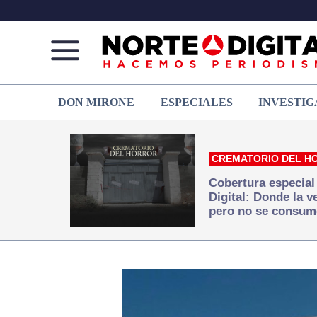
Norte
Más
DON MIRONE
ESPECIALES
INVESTIG
de
que
Ciudad
noticias,
Juárez
hacemos periodismo
CREMATORIO DEL H
Cobertura especial
Digital: Donde la 
pero no se consum