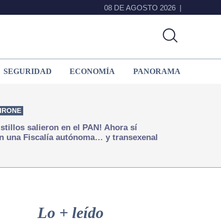
08 DE AGOSTO 2026
SEGURIDAD
ECONOMÍA
PANORAMA
IRONE
istillos salieron en el PAN! Ahora sí
n una Fiscalía autónoma… y transexenal
Primary
Sidebar
Lo + leído