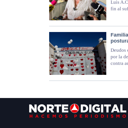
Luis A.C
fin al s
Familia
postur
Deudos c
por la d
contra a
Footer