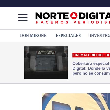
Norte
Más
DON MIRONE
ESPECIALES
INVESTIG
de
que
Ciudad
noticias,
Juárez
hacemos periodismo
CREMATORIO DEL H
Cobertura especial
Digital: Donde la 
pero no se consum