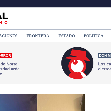
ACIONES
FRONTERA
ESTADO
POLÍTICA
ORROR
DON M
 de Norte
Los ca
verdad arde…
cierto
e