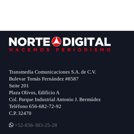
Footer
Transmedia Comunicaciones S.A. de C.V.
Bulevar Tomás Fernández #8587
Suite 201
Plaza Olivos, Edificio A
Col. Parque Industrial Antonio J. Bermúdez
Teléfono 656-682-72-92
C.P. 32470
+52-656-383-25-28