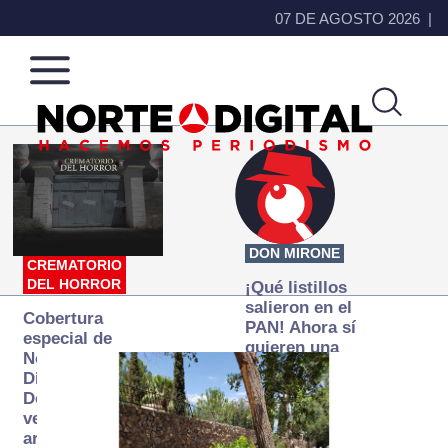
07 DE AGOSTO 2026
Norte
Más
de
que
Ciudad
noticias,
Juárez
hacemos periodismo
DON MIRONE
CREMATORIO
DEL HORROR
¡Qué listillos
salieron en el
Cobertura
PAN! Ahora sí
especial de
quieren una
Norte
Fiscalía
Digital:
autónoma… y
Donde la
transexenal
verdad
arde… pero