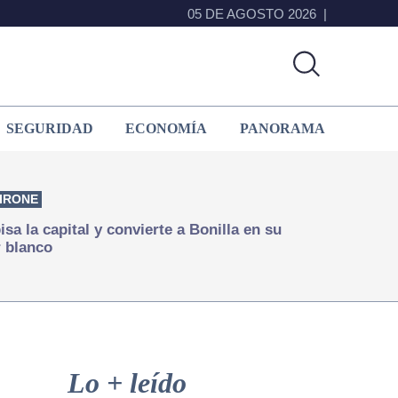
05 DE AGOSTO 2026
SEGURIDAD
ECONOMÍA
PANORAMA
IRONE
isa la capital y convierte a Bonilla en su
 blanco
Primary
Sidebar
Lo + leído