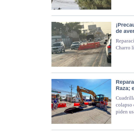
¡Preca
de ave
Reparaci
Charro l
Repara
Raza; 
Cuadrill
colapso 
piden us