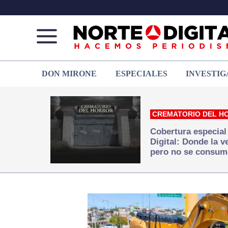
Norte
Más
DON MIRONE
ESPECIALES
INVESTIG
de
que
Ciudad
noticias,
Juárez
hacemos periodismo
CREMATORIO DEL H
Cobertura especial
Digital: Donde la 
pero no se consum