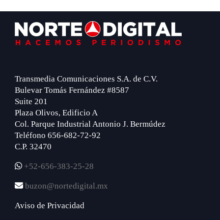
Footer
Transmedia Comunicaciones S.A. de C.V.
Bulevar Tomás Fernández #8587
Suite 201
Plaza Olivos, Edificio A
Col. Parque Industrial Antonio J. Bermúdez
Teléfono 656-682-72-92
C.P. 32470
+52-656-383-25-28
buzon@nortedigital.mx
Aviso de Privacidad