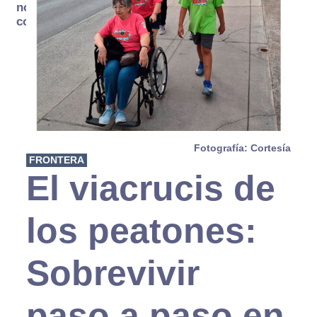
no se
consume
Fotografía: Cortesía
FRONTERA
El viacrucis de
los peatones:
Sobrevivir
paso a paso en