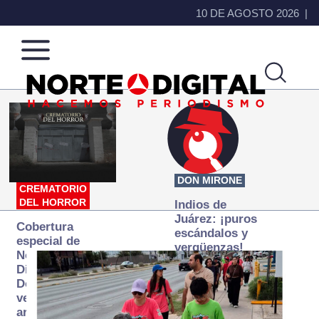
10 DE AGOSTO 2026
Norte
Más
de
que
Ciudad
noticias,
Juárez
hacemos periodismo
DON MIRONE
CREMATORIO
DEL HORROR
Indios de
Juárez: ¡puros
Cobertura
escándalos y
especial de
vergüenzas!
Norte
Digital:
Donde la
verdad
arde… pero