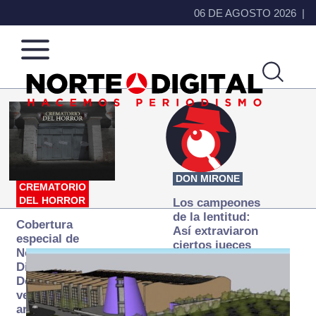
06 DE AGOSTO 2026
Norte
Más
de
que
Ciudad
noticias,
Juárez
hacemos periodismo
DON MIRONE
CREMATORIO
DEL HORROR
Los campeones
de la lentitud:
Cobertura
Así extraviaron
especial de
ciertos jueces
Norte
la justicia
Digital:
expedita
Donde la
verdad
arde… pero