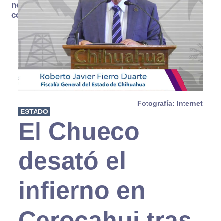
no se
consume
Fotografía: Internet
ESTADO
El Chueco
desató el
infierno en
Cerocahui tras