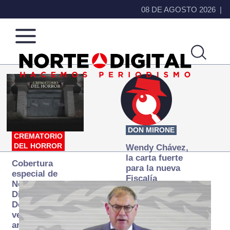
08 DE AGOSTO 2026
Norte
Más
de
que
Ciudad
noticias,
Juárez
hacemos periodismo
DON MIRONE
CREMATORIO
DEL HORROR
Wendy Chávez,
la carta fuerte
Cobertura
para la nueva
especial de
Fiscalía
Norte
autónoma
Digital:
Donde la
verdad
arde… pero