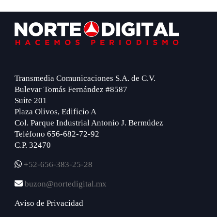
Footer
Transmedia Comunicaciones S.A. de C.V.
Bulevar Tomás Fernández #8587
Suite 201
Plaza Olivos, Edificio A
Col. Parque Industrial Antonio J. Bermúdez
Teléfono 656-682-72-92
C.P. 32470
+52-656-383-25-28
buzon@nortedigital.mx
Aviso de Privacidad